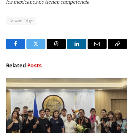
los mexicanos no tienen competencia.
Taiwan Edge
Facebook
Twitter
Threads
LinkedIn
Email
Copy
Link
Related
Posts