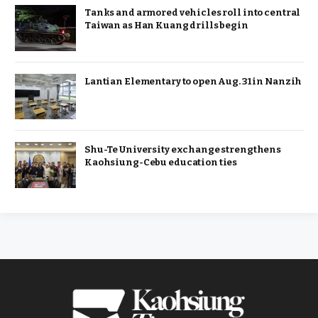
Tanks and armored vehicles roll into central
Taiwan as Han Kuang drills begin
Lantian Elementary to open Aug. 31 in Nanzih
Shu-Te University exchange strengthens
Kaohsiung-Cebu education ties