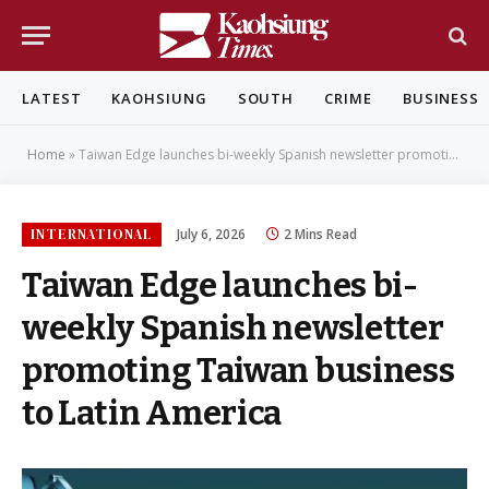
LATEST
KAOHSIUNG
SOUTH
CRIME
BUSINESS
Home
»
Taiwan Edge launches bi-weekly Spanish newsletter promoting Taiwan business to Latin America
INTERNATIONAL
July 6, 2026
2 Mins Read
Taiwan Edge launches bi-
weekly Spanish newsletter
promoting Taiwan business
to Latin America